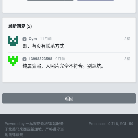
最新回复
(
2
)
11月前
2
楼
Cym
⭐
哥，有没有联系方式
9月前
3
楼
13998323598
⭐
纯属骗照，人照片完全不符合。别踩坑。
返回
Powered by
Processed:
, SQL:
一品探花论坛/本站服务
0.716
50
于北美马来西亚新加坡，严格遵守当
地法律法规