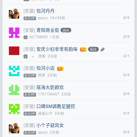
[安徽]
包河丹丹
qazxx
19小时前
0
永.久VIP
[安徽]
青阳商业街
池州
ss775800ll
1天前
0
⭐
[安徽]
安庆少妇非常有韵味
安庆
←
游客
2天前
1
⭐
[安徽]
包河小店
炮哥
2天前
0
永.久VIP
[安徽]
瑶海大奶颜欢
1751734407
2天前
0
永.久VIP
[安徽]
口碑SM调教足腿控
逍遥公子
2天前
0
永.久VIP
[安徽]
小个子窈窕女
qazxx
2天前
0
永.久VIP