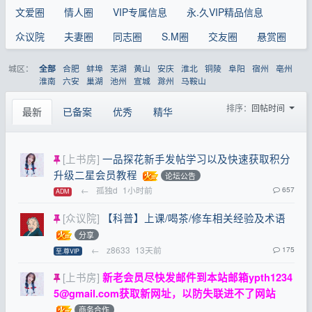
文爱圈
情人圈
VIP专属信息
永.久VIP精品信息
众议院
夫妻圈
同志圈
S.M圈
交友圈
悬赏圈
城区：
合肥
蚌埠
芜湖
黄山
安庆
淮北
铜陵
阜阳
宿州
亳州
全部
淮南
六安
巢湖
池州
宣城
滁州
马鞍山
排序：
回帖时间
最新
已备案
优秀
精华
[上书房]
一品探花新手发帖学习以及快速获取积分
升级二星会员教程
论坛公告
←
孤独d
1小时前
657
ADM
[众议院]
【科普】上课/喝茶/修车相关经验及术语
分享
←
z8633
13天前
175
至.尊VIP
[上书房]
新老会员尽快发邮件到本站邮箱
ypth1234
5@gmail.com
获取新网址，以防失联进不了网站
商务合作