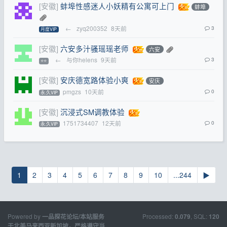
[安徽]
蚌埠性感迷人小妖精有公寓可上门
蚌埠
←
zyq200352
8天前
3
月度VIP
[安徽]
六安多汁骚瑶瑶老师
六安
←
与你helens
9天前
3
⭐⭐
[安徽]
安庆德宽路体验小爽
安庆
pmgzs
10天前
0
永.久VIP
[安徽]
沉浸式SM调教体验
1751734407
12天前
0
永.久VIP
1
2
3
4
5
6
7
8
9
10
...244
▶
Powered by
Processed:
, SQL:
一品探花论坛/本站服务
0.079
120
于北美马来西亚新加坡，严格遵守当