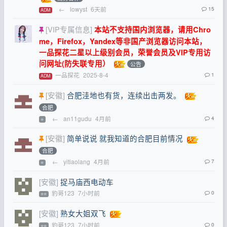
←
lowyst
6天前
15
ADM
[VIP专属信息]
本站不支持国内浏览器，请用Chro
me，Firefox，Yandex等非国产浏览器访问本站，
一品探花二星以上级别会员，荣誉会员及VIP专用访
问网址(防失联专用）
公告
一品探花
2025-8-4
1
ADM
[安徽]
合肥洼地也有货，连续出击两发。
合肥
←
an11gudu
4月前
4
⭐
[安徽]
简单说说 就我知道的合肥目前情况
合肥
←
yitiaolang
4月前
7
⭐
[安徽]
捉马庙西电动车
豹哥123
7小时前
0
⭐⭐
[安徽]
熟女大姐双飞
豹哥123
7小时前
0
⭐⭐