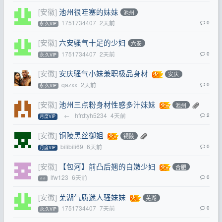
[安徽]
池州很哇塞的妹妹
池州
1751734407
2天前
0
永.久VIP
[安徽]
六安骚气十足的少妇
六安
1751734407
2天前
0
永.久VIP
[安徽]
安庆骚气小妹兼职极品身材
安庆
qazxx
2天前
0
永.久VIP
[安徽]
池州三点粉身材性感多汁妹妹
池州
←
hfrdtyh5234
4天前
2
月度VIP
[安徽]
铜陵黑丝御姐
铜陵
bilibili69
6天前
0
月度VIP
[安徽]
【包河】前凸后翘的白嫩少妇
合肥
lfw123
6天前
0
⭐⭐
[安徽]
芜湖气质迷人骚妹妹
芜湖
1751734407
7天前
0
永.久VIP