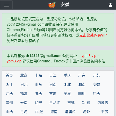
安徽
一品楼论坛正式更名为一品探花论坛，本站邮箱一品探花
ypth12345@gmail.com
请收藏保存,建议使用
Chrome,Firefox,Edge等非国产浏览器访问本站，分享
有价值
的
帖子得到积分升级后可获取更多阅读权限。或
点击此处购买VIP
免限制查看所有帖子
本站邮箱
ypth12345@gmail.com
备用网址：
ypth3.vip
~
ypth3.vip
建议使用Chrome，Firefox等非国产浏览器访问本站
首页
北京
上海
天津
重庆
广东
江苏
浙江
河北
山东
河南
湖北
湖南
安徽
江西
福建
陕西
甘肃
宁夏
四川
广西
贵州
云南
辽宁
黑龙江
吉林
新.疆
内蒙古
山西
青海
西.藏
海南
港澳台
海外
上书房