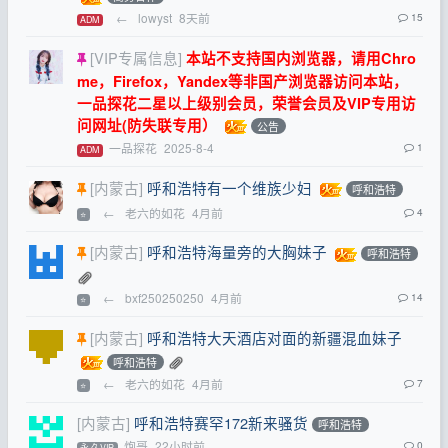
←
lowyst
8天前
15
ADM
[VIP专属信息]
本站不支持国内浏览器，请用Chro
me，Firefox，Yandex等非国产浏览器访问本站，
一品探花二星以上级别会员，荣誉会员及VIP专用访
问网址(防失联专用）
公告
一品探花
2025-8-4
1
ADM
[内蒙古]
呼和浩特有一个维族少妇
呼和浩特
←
老六的如花
4月前
4
⭐
[内蒙古]
呼和浩特海量旁的大胸妹子
呼和浩特
←
bxf250250250
4月前
14
⭐
[内蒙古]
呼和浩特大天酒店对面的新疆混血妹子
呼和浩特
←
老六的如花
4月前
7
⭐
[内蒙古]
呼和浩特赛罕172新来骚货
呼和浩特
炮哥
22小时前
0
永.久VIP