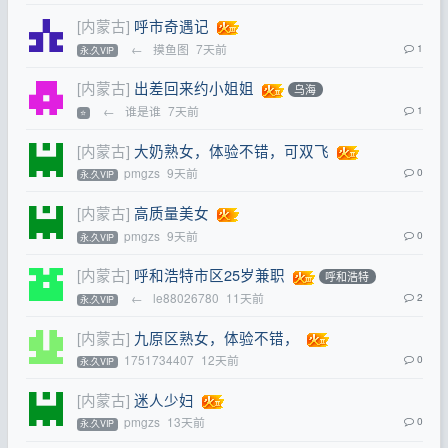
[内蒙古]
呼市奇遇记
←
摸鱼图
7天前
1
永.久VIP
[内蒙古]
出差回来约小姐姐
乌海
←
谁是谁
7天前
1
⭐
[内蒙古]
大奶熟女，体验不错，可双飞
pmgzs
9天前
0
永.久VIP
[内蒙古]
高质量美女
pmgzs
9天前
0
永.久VIP
[内蒙古]
呼和浩特市区25岁兼职
呼和浩特
←
le88026780
11天前
2
永.久VIP
[内蒙古]
九原区熟女，体验不错，
1751734407
12天前
0
永.久VIP
[内蒙古]
迷人少妇
pmgzs
13天前
0
永.久VIP