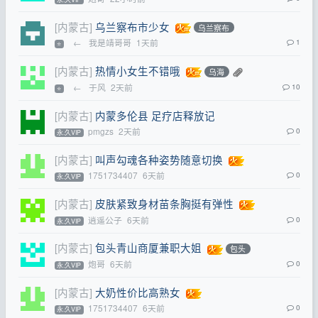
[内蒙古]
乌兰察布市少女
乌兰察布
←
我是靖哥哥
1天前
1
⭐
[内蒙古]
热情小女生不错哦
乌海
←
于风
2天前
10
⭐
[内蒙古]
内蒙多伦县 足疗店释放记
pmgzs
2天前
0
永.久VIP
[内蒙古]
叫声勾魂各种姿势随意切换
1751734407
6天前
0
永.久VIP
[内蒙古]
皮肤紧致身材苗条胸挺有弹性
逍遥公子
6天前
0
永.久VIP
[内蒙古]
包头青山商厦兼职大姐
包头
炮哥
6天前
0
永.久VIP
[内蒙古]
大奶性价比高熟女
1751734407
6天前
0
永.久VIP