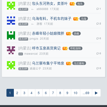
[内蒙古]
包头东河熟女，卖茶叶
包头
←
a666888
17天前
1
永.久VIP
[内蒙古]
乌海有料，不机车的妹子
乌海
←
游客
17天前
2
永.久VIP
[内蒙古]
赤峰年轻小姑娘微胖
赤峰
pmgzs
20天前
0
永.久VIP
[内蒙古]
呼市玉泉高货爽记
呼和浩特
mawancai
23天前
0
⭐⭐
[内蒙古]
乌兰察布集宁平地泉
乌兰察布
逍遥公子
23天前
0
永.久VIP
1
2
3
4
5
6
7
8
9
10
...69
▶