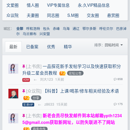
文爱圈
情人圈
VIP专属信息
永.久VIP精品信息
众议院
夫妻圈
同志圈
S.M圈
交友圈
悬赏圈
城区：
呼和浩特
包头
赤峰
乌海
通辽
鄂尔多斯
呼伦贝尔
巴彦淖
全部
尔
乌兰察布
兴安盟
排序：
回帖时间
最新
已备案
优秀
精华
[上书房]
一品探花新手发帖学习以及快速获取积分
升级二星会员教程
论坛公告
←
刘大123
1天前
658
ADM
[众议院]
【科普】上课/喝茶/修车相关经验及术语
分享
←
z8633
15天前
175
至.尊VIP
[上书房]
新老会员尽快发邮件到本站邮箱
ypth1234
5@gmail.com
获取新网址，以防失联进不了网站
商务合作