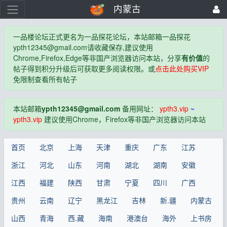
内蒙古
一品楼论坛正式更名为一品探花论坛，本站邮箱一品探花
ypth12345@gmail.com
请收藏保存,建议使用
Chrome,Firefox,Edge等非国产浏览器访问本站，分享
有价值
的
帖子得到积分升级后可获取更多阅读权限。或
点击此处购买VIP
免限制查看所有帖子
本站邮箱
ypth12345@gmail.com
备用网址：
ypth3.vip
~
ypth3.vip
建议使用Chrome，Firefox等非国产浏览器访问本站
首页
北京
上海
天津
重庆
广东
江苏
浙江
河北
山东
河南
湖北
湖南
安徽
江西
福建
陕西
甘肃
宁夏
四川
广西
贵州
云南
辽宁
黑龙江
吉林
新.疆
内蒙古
山西
青海
西.藏
海南
港澳台
海外
上书房