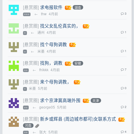
[悬赏圈]
求电报软件
湖南
←
thw
4月前
3
⭐⭐⭐
[悬赏圈]
找父女乱伦真实的，
←
通州
4月前
1
⭐
[悬赏圈]
找个母狗调教
←
米墨
4月前
1
⭐
[悬赏圈]
找狗，调教
安徽
←
fhikkk
4月前
7
⭐⭐
[悬赏圈]
来个母狗调教，
米墨
5月前
0
⭐
[悬赏圈]
求个京津冀高端外围
天津
←
george05
5月前
2
⭐⭐
[悬赏圈]
新乡或辉县 (周边城市都可)女联系方式
河南
←
张大
5月前
4
⭐⭐