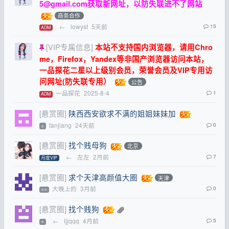
5@gmail.com
获取新网址，以防失联进不了网站
商务合作
←
lowyst
5天前
15
ADM
[VIP专属信息]
本站不支持国内浏览器，请用Chro
me，Firefox，Yandex等非国产浏览器访问本站，
一品探花二星以上级别会员，荣誉会员及VIP专用访
问网址(防失联专用）
公告
一品探花
2025-8-4
1
ADM
[悬赏圈]
陕西西安欲求不满的姐姐妹妹加
fanjiang
24天前
0
⭐
[悬赏圈]
找个贱母狗
北京
←
左左
2月前
7
月度VIP
[悬赏圈]
求个天津高颜值大圈
天津
大晚上的
3月前
0
⭐⭐
[悬赏圈]
找个贱狗
←
ljjqqq
4月前
5
⭐