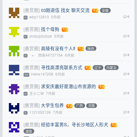
[悬赏圈]
03刚退伍 找女 聊天交流
安徽
wby112813
5月前
0
⭐
[悬赏圈]
找个母狗
zhzbzjzbzbzb
5月前
0
⭐
[悬赏圈]
高陵有没有个人lf
陕西
←
西安44737154
6月前
2
⭐
[悬赏圈]
寻找高漂亮联系方式
辽宁
内蒙古
Hehe147258
6月前
0
⭐⭐
[悬赏圈]
求安庆最好是潜山市资源的
王小二W
7月前
0
⭐
[悬赏圈]
大学生包养
广西
河南
1121052139
7月前
0
⭐
[悬赏圈]
经验丰富男S，寻长沙地区人形犬
湖南