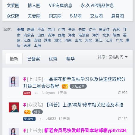
文爱圈
情人圈
VIP专属信息
永.久VIP精品信息
众议院
夫妻圈
同志圈
S.M圈
交友圈
悬赏圈
城区：
新疆
宁夏
四川
广西
贵州
云南
辽宁
黑龙江
吉林
甘
全部
肃
内蒙古
山西
青海
西藏
海南
港澳台
海外
北京
陕西
福
建
江西
安徽
湖南
湖北
河南
山东
河北
浙江
江苏
广东
重
庆
天津
上海
排序：
回帖时间
最新
已备案
优秀
精华
[上书房]
一品探花新手发帖学习以及快速获取积分
升级二星会员教程
论坛公告
←
fuckyaer
1天前
655
ADM
[众议院]
【科普】上课/喝茶/修车相关经验及术语
分享
←
z8633
12天前
175
至.尊VIP
[上书房]
新老会员尽快发邮件到本站邮箱
ypth1234