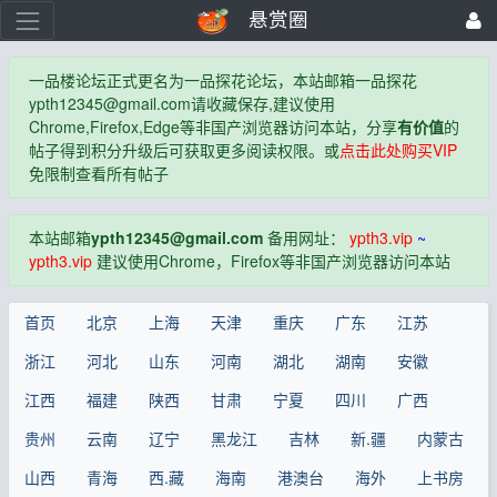
悬赏圈
一品楼论坛正式更名为一品探花论坛，本站邮箱一品探花
ypth12345@gmail.com
请收藏保存,建议使用
Chrome,Firefox,Edge等非国产浏览器访问本站，分享
有价值
的
帖子得到积分升级后可获取更多阅读权限。或
点击此处购买VIP
免限制查看所有帖子
本站邮箱
ypth12345@gmail.com
备用网址：
ypth3.vip
~
ypth3.vip
建议使用Chrome，Firefox等非国产浏览器访问本站
首页
北京
上海
天津
重庆
广东
江苏
浙江
河北
山东
河南
湖北
湖南
安徽
江西
福建
陕西
甘肃
宁夏
四川
广西
贵州
云南
辽宁
黑龙江
吉林
新.疆
内蒙古
山西
青海
西.藏
海南
港澳台
海外
上书房