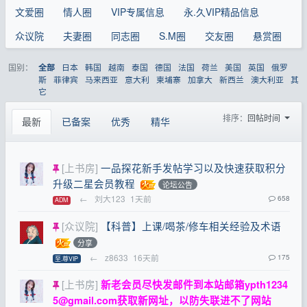
文爱圈
情人圈
VIP专属信息
永.久VIP精品信息
众议院
夫妻圈
同志圈
S.M圈
交友圈
悬赏圈
国别：
日本
韩国
越南
泰国
德国
法国
荷兰
美国
英国
俄罗
全部
斯
菲律宾
马来西亚
意大利
柬埔寨
加拿大
新西兰
澳大利亚
其
它
排序：
回帖时间
最新
已备案
优秀
精华
[上书房]
一品探花新手发帖学习以及快速获取积分
升级二星会员教程
论坛公告
←
刘大123
1天前
658
ADM
[众议院]
【科普】上课/喝茶/修车相关经验及术语
分享
←
z8633
16天前
175
至.尊VIP
[上书房]
新老会员尽快发邮件到本站邮箱
ypth1234
5@gmail.com
获取新网址，以防失联进不了网站