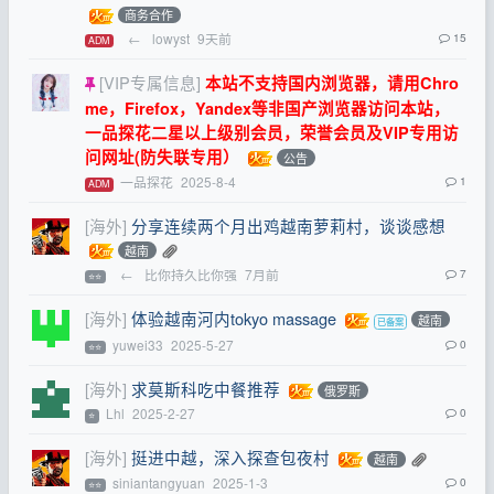
商务合作
←
lowyst
9天前
15
ADM
[VIP专属信息]
本站不支持国内浏览器，请用Chro
me，Firefox，Yandex等非国产浏览器访问本站，
一品探花二星以上级别会员，荣誉会员及VIP专用访
问网址(防失联专用）
公告
一品探花
2025-8-4
1
ADM
[海外]
分享连续两个月出鸡越南萝莉村，谈谈感想
越南
←
比你持久比你强
7月前
7
⭐⭐
[海外]
体验越南河内tokyo massage
越南
yuwei33
2025-5-27
0
⭐⭐
[海外]
求莫斯科吃中餐推荐
俄罗斯
Lhl
2025-2-27
0
⭐
[海外]
挺进中越，深入探查包夜村
越南
siniantangyuan
2025-1-3
0
⭐⭐