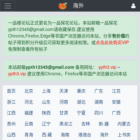
海外
一品楼论坛正式更名为一品探花论坛，本站邮箱一品探花
ypth12345@gmail.com
请收藏保存,建议使用
Chrome,Firefox,Edge等非国产浏览器访问本站，分享
有价值
的
帖子得到积分升级后可获取更多阅读权限。或
点击此处购买VIP
免限制查看所有帖子
本站邮箱
ypth12345@gmail.com
备用网址：
ypth3.vip
~
ypth3.vip
建议使用Chrome，Firefox等非国产浏览器访问本站
首页
北京
上海
天津
重庆
广东
江苏
浙江
河北
山东
河南
湖北
湖南
安徽
江西
福建
陕西
甘肃
宁夏
四川
广西
贵州
云南
辽宁
黑龙江
吉林
新.疆
内蒙古
山西
青海
西.藏
海南
港澳台
海外
上书房