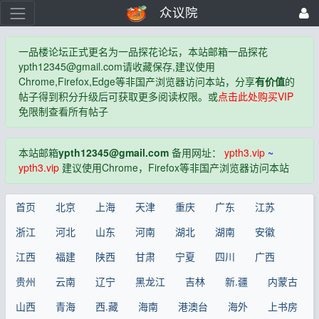
众议院
一品楼论坛正式更名为一品探花论坛，本站邮箱一品探花
ypth12345@gmail.com
请收藏保存,建议使用
Chrome,Firefox,Edge等非国产浏览器访问本站，分享
有价值
的
帖子得到积分升级后可获取更多阅读权限。或
点击此处购买VIP
免限制查看所有帖子
本站邮箱
ypth12345@gmail.com
备用网址：
ypth3.vip
~
ypth3.vip
建议使用Chrome，Firefox等非国产浏览器访问本站
首页
北京
上海
天津
重庆
广东
江苏
浙江
河北
山东
河南
湖北
湖南
安徽
江西
福建
陕西
甘肃
宁夏
四川
广西
贵州
云南
辽宁
黑龙江
吉林
新.疆
内蒙古
山西
青海
西.藏
海南
港澳台
海外
上书房