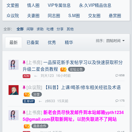
文爱圈
情人圈
VIP专属信息
永.久VIP精品信息
众议院
夫妻圈
同志圈
S.M圈
交友圈
悬赏圈
全部：
闲聊
求助
吐槽
分享
其他
全部
排序：
回帖时间
最新
已备案
优秀
精华
[上书房]
一品探花新手发帖学习以及快速获取积分
升级二星会员教程
论坛公告
←
刘大123
16小时前
658
ADM
[众议院]
【科普】上课/喝茶/修车相关经验及术语
分享
←
z8633
15天前
175
至.尊VIP
[上书房]
新老会员尽快发邮件到本站邮箱
ypth1234
5@gmail.com
获取新网址，以防失联进不了网站
商务合作
15