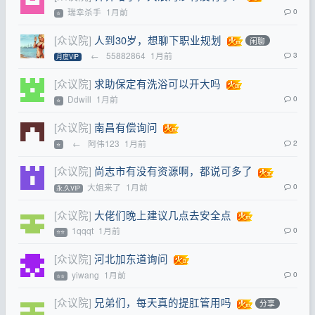
瑞幸杀手
1月前
0
⭐
[众议院]
人到30岁，想聊下职业规划
闲聊
←
55882864
1月前
3
月度VIP
[众议院]
求助保定有洗浴可以开大吗
Ddwill
1月前
0
⭐
[众议院]
南昌有偿询问
←
阿伟123
1月前
2
⭐
[众议院]
尚志市有没有资源啊，都说可多了
大姐来了
1月前
0
永.久VIP
[众议院]
大佬们晚上建议几点去安全点
1qqqt
1月前
0
⭐⭐
[众议院]
河北加东道询问
yiwang
1月前
0
⭐⭐
[众议院]
兄弟们，每天真的提肛管用吗
分享