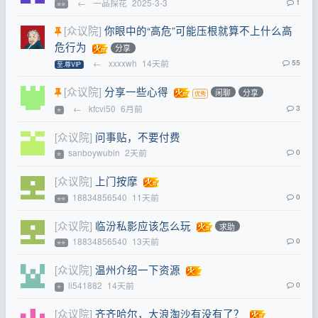
←
一品探花
2025-3-3
1
⭐⭐
[众议院]
你眼中的“高危”可能压根就算不上什么高
危行为
分享
←
xxxxwh
14天前
55
至.尊VIP
[众议院]
分享一些心得
闲聊
分享
←
kfcvi50
6月前
3
⭐
[众议院]
问事贴，不要付费
sanboywubin
2天前
0
⭐
[众议院]
上门按摩
18834856540
11天前
0
⭐⭐
[众议院]
临汾私影应该怎么玩
求助
18834856540
13天前
0
⭐⭐
[众议院]
温州介绍一下资源
li541882
14天前
0
⭐
[众议院]
齐齐哈尔，大浪淘沙有没有了？