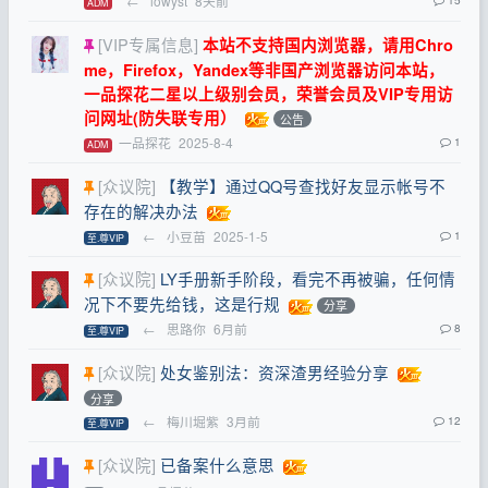
←
lowyst
8天前
ADM
[VIP专属信息]
本站不支持国内浏览器，请用Chro
me，Firefox，Yandex等非国产浏览器访问本站，
一品探花二星以上级别会员，荣誉会员及VIP专用访
问网址(防失联专用）
公告
一品探花
2025-8-4
1
ADM
[众议院]
【教学】通过QQ号查找好友显示帐号不
存在的解决办法
←
小豆苗
2025-1-5
1
至.尊VIP
[众议院]
LY手册新手阶段，看完不再被骗，任何情
况下不要先给钱，这是行规
分享
←
思路你
6月前
8
至.尊VIP
[众议院]
处女鉴别法：资深渣男经验分享
分享
←
梅川堀紫
3月前
12
至.尊VIP
[众议院]
已备案什么意思