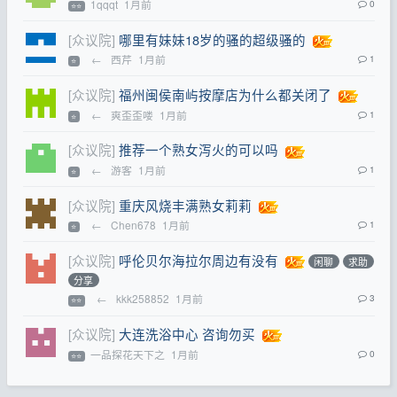
1qqqt
1月前
0
⭐⭐
[众议院]
哪里有妹妹18岁的骚的超级骚的
←
西芹
1月前
1
⭐
[众议院]
福州闽侯南屿按摩店为什么都关闭了
←
爽歪歪喽
1月前
1
⭐
[众议院]
推荐一个熟女泻火的可以吗
←
游客
1月前
1
⭐
[众议院]
重庆风烧丰满熟女莉莉
←
Chen678
1月前
1
⭐
[众议院]
呼伦贝尔海拉尔周边有没有
闲聊
求助
分享
←
kkk258852
1月前
3
⭐⭐
[众议院]
大连洗浴中心 咨询勿买
一品探花天下之
1月前
0
⭐⭐