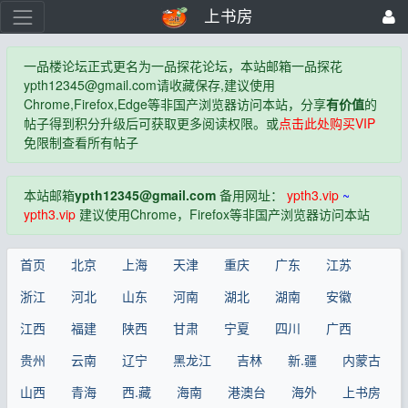
上书房
一品楼论坛正式更名为一品探花论坛，本站邮箱一品探花
ypth12345@gmail.com
请收藏保存,建议使用
Chrome,Firefox,Edge等非国产浏览器访问本站，分享
有价值
的
帖子得到积分升级后可获取更多阅读权限。或
点击此处购买VIP
免限制查看所有帖子
本站邮箱
ypth12345@gmail.com
备用网址：
ypth3.vip
~
ypth3.vip
建议使用Chrome，Firefox等非国产浏览器访问本站
首页
北京
上海
天津
重庆
广东
江苏
浙江
河北
山东
河南
湖北
湖南
安徽
江西
福建
陕西
甘肃
宁夏
四川
广西
贵州
云南
辽宁
黑龙江
吉林
新.疆
内蒙古
山西
青海
西.藏
海南
港澳台
海外
上书房