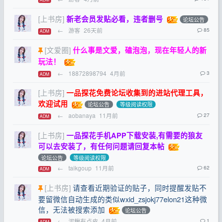
[上书房]
新老会员发贴必看，违者删号
论坛公告
←
游客
26天前
85
ADM
[文爱圈]
什么事是文爱，磕泡泡，现在年轻人的新
玩法！
←
18872898794
4月前
3
ADM
[上书房]
一品探花免费论坛收集到的进站代理工具，
欢迎试用
论坛公告
等级阅读权限
←
aobanaya
11月前
27
ADM
[上书房]
一品探花手机APP下载安装,有需要的狼友
可以去安装了，有任何问题请回复本帖
论坛公告
等级阅读权限
←
taikgoup
11月前
62
ADM
[上书房]
请查看近期验证的贴子，同时提醒发贴不
要留微信自动生成的类似wxid_zsjokj77elon21这种微
信，无法被搜索添加
论坛公告
←
泥鳅有点皮
4月前
1
ADM