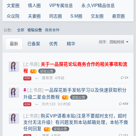
文爱圈
情人圈
VIP专属信息
永.久VIP精品信息
众议院
夫妻圈
同志圈
S.M圈
交友圈
悬赏圈
公告：
全部
商务合作
论坛公告
排序：
回帖时间
最新
已备案
优秀
精华
[上书房]
关于一品探花论坛商务合作的相关事项和流
程
论坛公告
←
莫育贤
4月前
24
ADM
[上书房]
一品探花新手发帖学习以及快速获取积分
升级二星会员教程
论坛公告
←
刘大123
3小时前
658
ADM
[上书房]
购买VIP请看本贴(注意不要超时支付，超时
支付无法升级）有问题发到本站邮箱处理，本帖不做
任何回复
论坛公告
←
游客
4月前
151
ADM