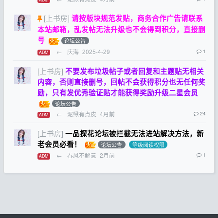
[上书房]
请按版块规范发贴，商务合作广告请联系
本站邮箱，乱发帖无法升级也不会得到积分，直接删
号
论坛公告
←
庆海
2025-4-29
1
ADM
[上书房]
不要发布垃圾帖子或者回复和主题贴无相关
内容，否则直接删号，回帖不会获得积分也无任何奖
励，只有发优秀验证贴才能获得奖励升级二星会员
论坛公告
←
泥鳅有点皮
4月前
24
ADM
[上书房]
一品探花论坛被拦截无法进站解决方法，新
老会员必看！
论坛公告
等级阅读权限
←
春风不解意
2月前
1
ADM