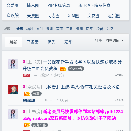
文爱圈
情人圈
VIP专属信息
永.久VIP精品信息
众议院
夫妻圈
同志圈
S.M圈
交友圈
悬赏圈
城区：
福州
厦门
泉州
莆田
三明
漳州
南平
龙岩
宁德
全部
排序：
回帖时间
最新
已备案
优秀
精华
[上书房]
一品探花新手发帖学习以及快速获取积分
升级二星会员教程
论坛公告
←
孤独d
9小时前
657
ADM
[众议院]
【科普】上课/喝茶/修车相关经验及术语
分享
←
z8633
13天前
175
至.尊VIP
[上书房]
新老会员尽快发邮件到本站邮箱
ypth1234
5@gmail.com
获取新网址，以防失联进不了网站
商务合作
15