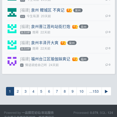
[福建]
泉州 鲤城区 不爽记
泉州
今生有源
20天前
0
⭐⭐
[福建]
泉州晋江莲屿站街打炮
泉州
炮哥
22天前
0
永.久VIP
[福建]
泉州丰泽开大爽
泉州
炮哥
22天前
0
永.久VIP
[福建]
福州台江区瑜伽妹爽记
福州
情话说给自己听
24天前
0
⭐
1
2
3
4
5
6
7
8
9
10
...153
▶
Powered by
Processed:
, SQL:
一品探花论坛/本站服务
0.079
124