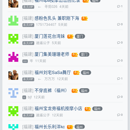
福州
←
寻觅026
4天前
1
永.久VIP
[福建]
感粉色乳头 兼职刚下海
1751734407
5天前
0
永.久VIP
[福建]
厦门莲花台湾妹
厦门
逍遥公子
5天前
0
永.久VIP
[福建]
厦门集美珊珊老师
厦门
岑
11天前
0
⭐⭐
[福建]
福州刘宅SaSa舞厅
福州
←
万万万
12天前
1
永.久VIP
[福建]
不穿底裤（福州）
福州
bjf
12天前
0
⭐
[福建]
福州宝龙旁福机按摩小店
福州
逍遥公子
12天前
0
永.久VIP
[福建]
福州长乐利洋kc
福州