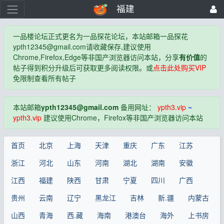
福建
一品楼论坛正式更名为一品探花论坛，本站邮箱一品探花
ypth12345@gmail.com
请收藏保存,建议使用
Chrome,Firefox,Edge等非国产浏览器访问本站，分享
有价值
的
帖子得到积分升级后可获取更多阅读权限。或
点击此处购买VIP
免限制查看所有帖子
本站邮箱
ypth12345@gmail.com
备用网址：
ypth3.vip
~
ypth3.vip
建议使用Chrome，Firefox等非国产浏览器访问本站
首页
北京
上海
天津
重庆
广东
江苏
浙江
河北
山东
河南
湖北
湖南
安徽
江西
福建
陕西
甘肃
宁夏
四川
广西
贵州
云南
辽宁
黑龙江
吉林
新.疆
内蒙古
山西
青海
西.藏
海南
港澳台
海外
上书房