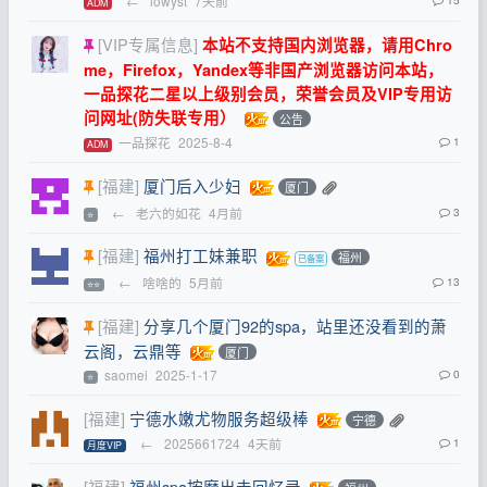
←
lowyst
7天前
ADM
[VIP专属信息]
本站不支持国内浏览器，请用Chro
me，Firefox，Yandex等非国产浏览器访问本站，
一品探花二星以上级别会员，荣誉会员及VIP专用访
问网址(防失联专用）
公告
一品探花
2025-8-4
1
ADM
[福建]
厦门后入少妇
厦门
←
老六的如花
4月前
3
⭐
[福建]
福州打工妹兼职
福州
←
啥啥的
5月前
13
⭐⭐
[福建]
分享几个厦门92的spa，站里还没看到的萧
云阁，云鼎等
厦门
saomei
2025-1-17
0
⭐
[福建]
宁德水嫩尤物服务超级棒
宁德
←
2025661724
4天前
1
月度VIP
[福建]
福州spa按摩出击回忆录