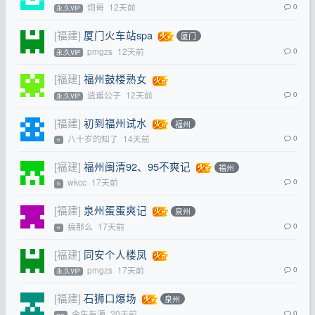
炮哥
12天前
0
永.久VIP
[福建]
厦门火车站spa
厦门
pmgzs
12天前
0
永.久VIP
[福建]
福州鼓楼熟女
逍遥公子
12天前
0
永.久VIP
[福建]
初到福州试水
福州
八十岁的知了
14天前
0
⭐
[福建]
福州闽清92、95不爽记
福州
wkcc
17天前
0
⭐
[福建]
泉州蛋蛋爽记
泉州
搞那么
17天前
0
⭐
[福建]
同安个人楼凤
pmgzs
17天前
0
永.久VIP
[福建]
石狮口爆场
泉州
今生有源
20天前
0
⭐⭐