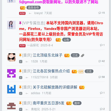
5@gmail.com
获取新网址，以防失联进不了网站
商务合作
←
lowyst
7天前
15
ADM
[VIP专属信息]
本站不支持国内浏览器，请用Chro
me，Firefox，Yandex等非国产浏览器访问本站，
一品探花二星以上级别会员，荣誉会员及VIP专用访
问网址(防失联专用）
公告
一品探花
2025-8-4
1
ADM
[重庆]
江北顶级东北妹子
江北
←
1528
1月前
42
⭐
[重庆]
江北各区快餐热点介绍
江北
←
1152270918
3月前
58
⭐
[重庆]
关于北碚解放路的详细讲解
←
adidas
11月前
1
⭐
[重庆]
南坪重庆五日游5发
南坪
←
青蛙兄
2025-5-21
2
⭐