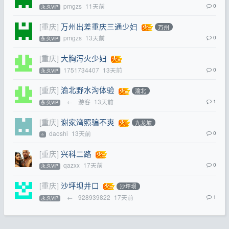
pmgzs
11天前
0
永.久VIP
[重庆]
万州出差重庆三通少妇
万州
pmgzs
13天前
0
永.久VIP
[重庆]
大胸泻火少妇
1751734407
13天前
0
永.久VIP
[重庆]
渝北野水沟体验
渝北
←
游客
13天前
1
永.久VIP
[重庆]
谢家湾照骗不爽
九龙坡
daoshi
13天前
0
⭐
[重庆]
兴科二路
qazxx
17天前
0
永.久VIP
[重庆]
沙坪坝井口
沙坪坝
←
928939822
17天前
1
永.久VIP