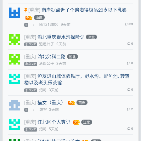
[重庆]
南岸据点逛了个遍淘得极品20岁以下乳娘
南岸
←
kk1213800
9天前
33
⭐
[重庆]
渝北重庆野水沟探险记
渝北
逍遥公子
2天前
0
永.久VIP
[重庆]
渝北兴科二路
渝北
逍遥公子
3天前
0
永.久VIP
[重庆]
沪友进山城体验舞厅，野水沟．鲤鱼池. 转转
楼以及老头乐茶馆
炮哥
3天前
0
永.久VIP
[重庆]
猫女（重庆）
南岸
←
游客
3天前
2
⭐
[重庆]
江北区个人爽记
江北
炮哥
5天前
0
永.久VIP