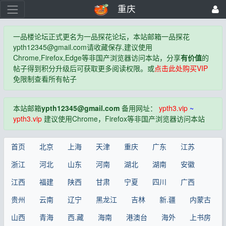
重庆
一品楼论坛正式更名为一品探花论坛，本站邮箱一品探花
ypth12345@gmail.com
请收藏保存,建议使用
Chrome,Firefox,Edge等非国产浏览器访问本站，分享
有价值
的
帖子得到积分升级后可获取更多阅读权限。或
点击此处购买VIP
免限制查看所有帖子
本站邮箱
ypth12345@gmail.com
备用网址：
ypth3.vip
~
ypth3.vip
建议使用Chrome，Firefox等非国产浏览器访问本站
首页
北京
上海
天津
重庆
广东
江苏
浙江
河北
山东
河南
湖北
湖南
安徽
江西
福建
陕西
甘肃
宁夏
四川
广西
贵州
云南
辽宁
黑龙江
吉林
新.疆
内蒙古
山西
青海
西.藏
海南
港澳台
海外
上书房