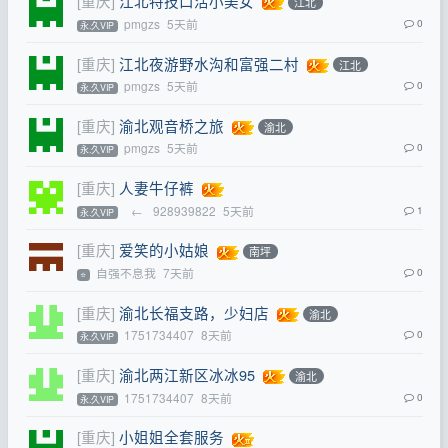
[重庆]
江北特技口活小美女
江北
pmgzs
5天前
0
永.久VIP
[重庆]
江北夜游野水沟和富强二村
江北
pmgzs
5天前
0
永.久VIP
[重庆]
渝北观音桥之旅
渝北
pmgzs
5天前
0
永.久VIP
[重庆]
人妻牛仔裤
←
928939822
5天前
1
永.久VIP
[重庆]
爱笑的小姑娘
南坪
自强不息我
7天前
0
⭐
[重庆]
渝北长福支路，少妇店
渝北
1751734407
8天前
0
永.久VIP
[重庆]
渝北两江新区冰冰95
渝北
1751734407
8天前
0
永.久VIP
[重庆]
小姐姐全套服务