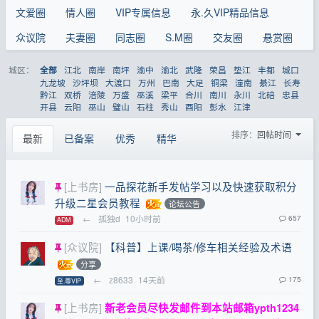
文爱圈
情人圈
VIP专属信息
永.久VIP精品信息
众议院
夫妻圈
同志圈
S.M圈
交友圈
悬赏圈
城区：
江北
南岸
南坪
渝中
渝北
武隆
荣昌
垫江
丰都
城口
全部
九龙坡
沙坪坝
大渡口
万州
巴南
大足
铜梁
潼南
綦江
长寿
黔江
双桥
涪陵
万盛
巫溪
梁平
合川
南川
永川
北碚
忠县
开县
云阳
巫山
璧山
石柱
秀山
酉阳
彭水
江津
排序：
回帖时间
最新
已备案
优秀
精华
[上书房]
一品探花新手发帖学习以及快速获取积分
升级二星会员教程
论坛公告
←
孤独d
10小时前
657
ADM
[众议院]
【科普】上课/喝茶/修车相关经验及术语
分享
←
z8633
14天前
175
至.尊VIP
[上书房]
新老会员尽快发邮件到本站邮箱
ypth1234