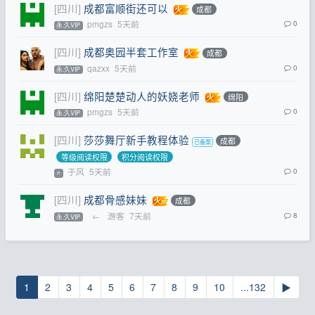
[四川]
成都富顺街还可以
成都
pmgzs
5天前
0
永.久VIP
[四川]
成都奥园半套工作室
成都
qazxx
5天前
0
永.久VIP
[四川]
绵阳楚楚动人的妖娆老师
绵阳
pmgzs
5天前
0
永.久VIP
[四川]
莎莎舞厅新手教程体验
成都
等级阅读权限
积分阅读权限
于风
5天前
0
⭐
[四川]
成都骨感妹妹
成都
←
游客
7天前
8
永.久VIP
1
2
3
4
5
6
7
8
9
10
...132
▶