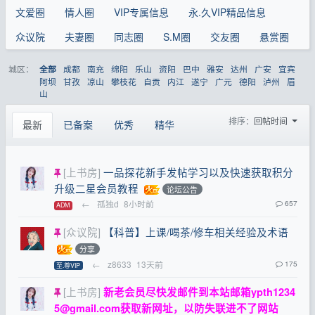
文爱圈
情人圈
VIP专属信息
永.久VIP精品信息
众议院
夫妻圈
同志圈
S.M圈
交友圈
悬赏圈
城区：
成都
南充
绵阳
乐山
资阳
巴中
雅安
达州
广安
宜宾
全部
阿坝
甘孜
凉山
攀枝花
自贡
内江
遂宁
广元
德阳
泸州
眉
山
排序：
回帖时间
最新
已备案
优秀
精华
[上书房]
一品探花新手发帖学习以及快速获取积分
升级二星会员教程
论坛公告
←
孤独d
8小时前
657
ADM
[众议院]
【科普】上课/喝茶/修车相关经验及术语
分享
←
z8633
13天前
175
至.尊VIP
[上书房]
新老会员尽快发邮件到本站邮箱
ypth1234
5@gmail.com
获取新网址，以防失联进不了网站