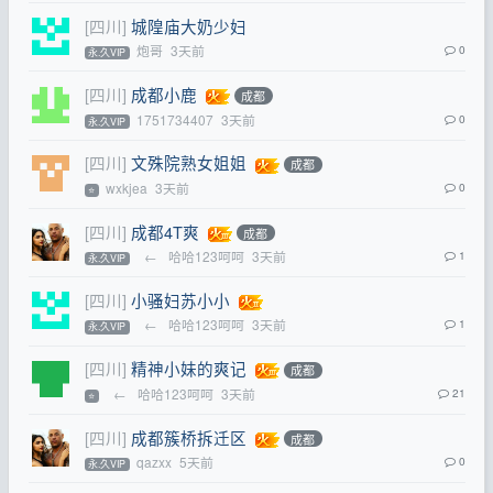
[四川]
城隍庙大奶少妇
炮哥
3天前
0
永.久VIP
[四川]
成都小鹿
成都
1751734407
3天前
0
永.久VIP
[四川]
文殊院熟女姐姐
成都
wxkjea
3天前
0
⭐
[四川]
成都4T爽
成都
←
哈哈123呵呵
3天前
1
永.久VIP
[四川]
小骚妇苏小小
←
哈哈123呵呵
3天前
1
永.久VIP
[四川]
精神小妹的爽记
成都
←
哈哈123呵呵
3天前
21
⭐
[四川]
成都簇桥拆迁区
成都
qazxx
5天前
0
永.久VIP