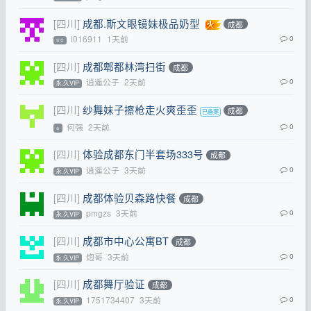
[四川]
成都.斯文眼镜妹极品奶型
成都
l016911
1天前
0
⭐⭐
[四川]
成都郫都林湾扫街
成都
逍遥公子
2天前
0
永.久VIP
[四川]
纱舞妹子擦枪走火爽歪歪
成都
何强
2天前
0
⭐
[四川]
体验成都东门半套场333号
成都
逍遥公子
3天前
0
永.久VIP
[四川]
成都体验贝森路快餐
成都
pmgzs
3天前
0
永.久VIP
[四川]
成都市中心公寓BT
成都
炮哥
3天前
0
永.久VIP
[四川]
成都舞厅验证
成都
1751734407
3天前
0
永.久VIP