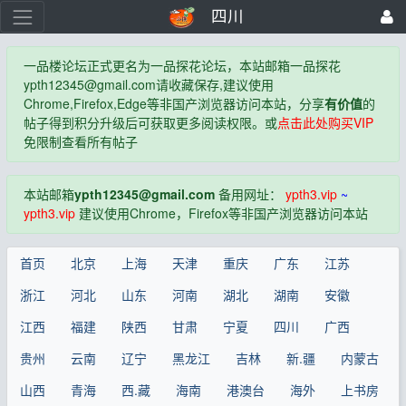
四川
一品楼论坛正式更名为一品探花论坛，本站邮箱一品探花
ypth12345@gmail.com
请收藏保存,建议使用
Chrome,Firefox,Edge等非国产浏览器访问本站，分享
有价值
的
帖子得到积分升级后可获取更多阅读权限。或
点击此处购买VIP
免限制查看所有帖子
本站邮箱
ypth12345@gmail.com
备用网址：
ypth3.vip
~
ypth3.vip
建议使用Chrome，Firefox等非国产浏览器访问本站
首页
北京
上海
天津
重庆
广东
江苏
浙江
河北
山东
河南
湖北
湖南
安徽
江西
福建
陕西
甘肃
宁夏
四川
广西
贵州
云南
辽宁
黑龙江
吉林
新.疆
内蒙古
山西
青海
西.藏
海南
港澳台
海外
上书房