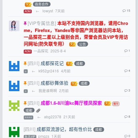
商务合作
←
lowyst
7天前
15
ADM
[VIP专属信息]
本站不支持国内浏览器，请用Chro
me，Firefox，Yandex等非国产浏览器访问本站，
一品探花二星以上级别会员，荣誉会员及VIP专用访
问网址(防失联专用）
公告
一品探花
2025-8-4
1
ADM
[四川]
成都探花记
成都
←
k952gr2416
4月前
4
⭐
[四川]
成都砂舞体验
成都
←
我是谁啊啊
2月前
3
⭐
[四川]
成都1.6-8川渝kc舞厅楼凤探索
成都
←
abg22378
21天前
8
⭐⭐⭐⭐
[四川]
成都双流游记，超有性价比
成都
pmgzs
1天前
0
永.久VIP