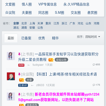
文爱圈
情人圈
VIP专属信息
永.久VIP精品信息
众议院
夫妻圈
同志圈
S.M圈
交友圈
悬赏圈
省市：
北京
上海
天津
重庆
江苏
浙江
广东
河北
山东
河南
全部
湖北
湖南
安徽
公告
排序：
回帖时间
最新
已备案
优秀
精华
[上书房]
一品探花新手发帖学习以及快速获取积分
升级二星会员教程
论坛公告
←
fuckyaer
1天前
655
ADM
[众议院]
【科普】上课/喝茶/修车相关经验及术语
分享
←
z8633
12天前
175
至.尊VIP
[上书房]
新老会员尽快发邮件到本站邮箱
ypth1234
5@gmail.com
获取新网址，以防失联进不了网站
商务合作