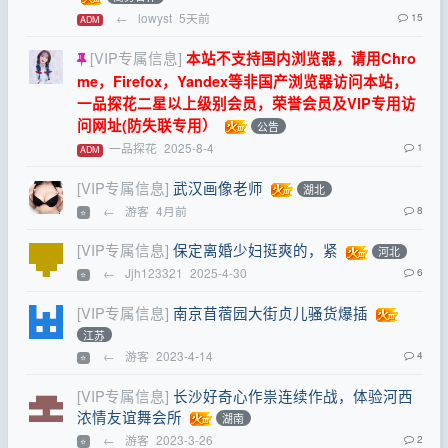
←
lowyst
5天前
15
ADM
[VIP专属信息]
本站不支持国内浏览器，请用Chro
me，Firefox，Yandex等非国产浏览器访问本站，
一品探花二星以上级别会员，荣誉会员及VIP专用访
问网址(防失联专用）
公告
一品探花
2025-8-4
1
ADM
[VIP专属信息]
武汉画像老师
湖北
←
游客
4月前
8
⭐
[VIP专属信息]
保定离婚少妇挺爽的，紧
河北
←
Jjh123321
2025-4-30
6
⭐
[VIP专属信息]
南京苜蓿园大街贞儿骚货爆插
江苏
←
游客
2023-4-14
4
⭐
[VIP专属信息]
长沙好奇心作祟连续作战，体验河西
浓情友谊舞会所
湖南
←
游客
2023-3-26
2
⭐