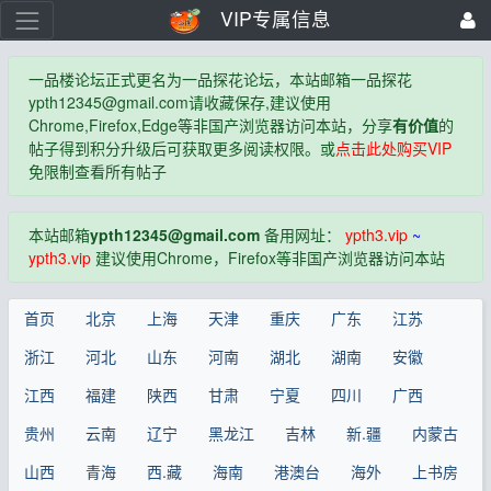
VIP专属信息
一品楼论坛正式更名为一品探花论坛，本站邮箱一品探花
ypth12345@gmail.com
请收藏保存,建议使用
Chrome,Firefox,Edge等非国产浏览器访问本站，分享
有价值
的
帖子得到积分升级后可获取更多阅读权限。或
点击此处购买VIP
免限制查看所有帖子
本站邮箱
ypth12345@gmail.com
备用网址：
ypth3.vip
~
ypth3.vip
建议使用Chrome，Firefox等非国产浏览器访问本站
首页
北京
上海
天津
重庆
广东
江苏
浙江
河北
山东
河南
湖北
湖南
安徽
江西
福建
陕西
甘肃
宁夏
四川
广西
贵州
云南
辽宁
黑龙江
吉林
新.疆
内蒙古
山西
青海
西.藏
海南
港澳台
海外
上书房