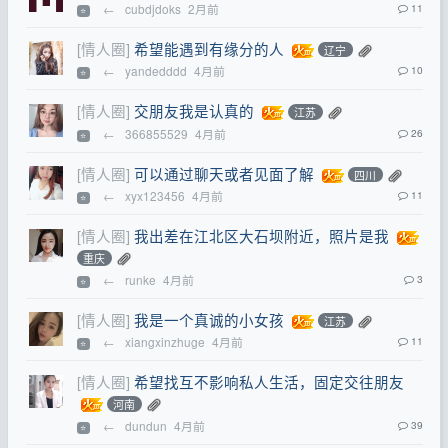
←
cubdjdoks
2月前
11
⭐
[情人圈]
希望能遇到有缘分的人
辽宁
←
yandedddd
4月前
10
⭐
[情人圈]
交朋友我是认真的
江苏
←
366855529
4月前
26
⭐
[情人圈]
可以通过聊天或者见面了解
四川
←
xyx123456
4月前
11
⭐
[情人圈]
我出差在江北区大石坝附近，照片是我
重庆
←
runke
4月前
3
⭐
[情人圈]
我是一个真诚的小女孩
江苏
←
xiangxinzhuge
4月前
11
⭐
[情人圈]
希望找互不影响私人生活，固定交往朋友
河南
←
dundun
4月前
39
⭐