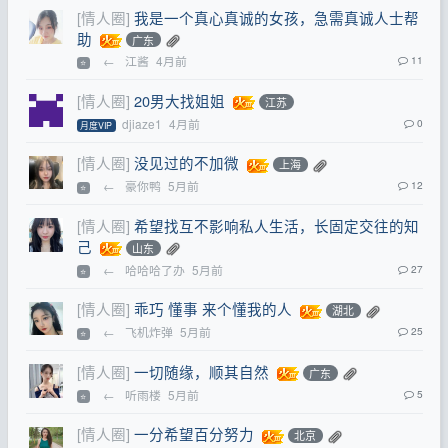
[情人圈]
我是一个真心真诚的女孩，急需真诚人士帮
助
广东
←
江酱
4月前
11
⭐
[情人圈]
20男大找姐姐
江苏
djiaze1
4月前
0
月度VIP
[情人圈]
没见过的不加微
上海
←
豪你鸭
5月前
12
⭐
[情人圈]
希望找互不影响私人生活，长固定交往的知
己
山东
←
哈哈哈了办
5月前
27
⭐
[情人圈]
乖巧 懂事 来个懂我的人
湖北
←
飞机炸弹
5月前
25
⭐
[情人圈]
一切随缘，顺其自然
广东
←
听雨楼
5月前
5
⭐
[情人圈]
一分希望百分努力
北京