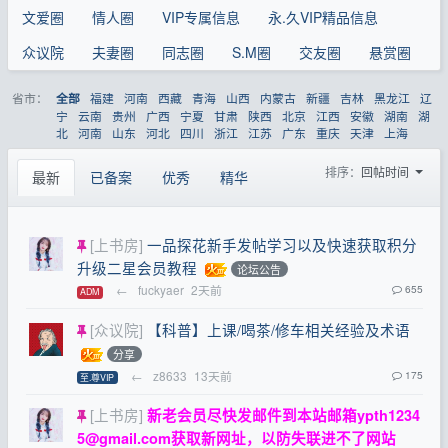
文爱圈
情人圈
VIP专属信息
永.久VIP精品信息
众议院
夫妻圈
同志圈
S.M圈
交友圈
悬赏圈
省市：
福建
河南
西藏
青海
山西
内蒙古
新疆
吉林
黑龙江
辽
全部
宁
云南
贵州
广西
宁夏
甘肃
陕西
北京
江西
安徽
湖南
湖
北
河南
山东
河北
四川
浙江
江苏
广东
重庆
天津
上海
排序：
回帖时间
最新
已备案
优秀
精华
[上书房]
一品探花新手发帖学习以及快速获取积分
升级二星会员教程
论坛公告
←
fuckyaer
2天前
655
ADM
[众议院]
【科普】上课/喝茶/修车相关经验及术语
分享
←
z8633
13天前
175
至.尊VIP
[上书房]
新老会员尽快发邮件到本站邮箱
ypth1234
5@gmail.com
获取新网址，以防失联进不了网站