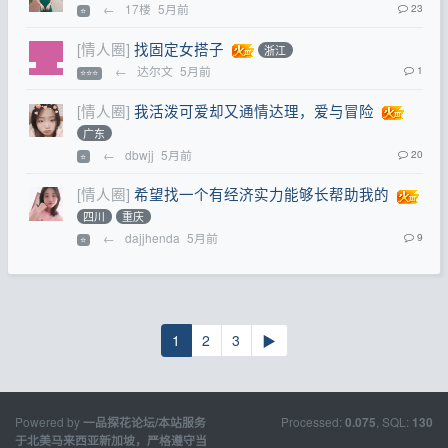
←
17楼
5月前
23
⭐
[情人圈]
找固定女搭子
浙江
←
达尔文
5月前
1
⭐⭐⭐
[情人圈]
我活泼可爱却又通情达理，爱与冒险
广东
←
dbwjj
5月前
20
⭐
[情人圈]
希望找一个有经济实力能够长帮助我的
四川
重庆
←
dajjhenda
5月前
9
⭐
1
2
3
▶
Powered by
Processed:
, SQL:
一品探花论坛/本站服务
0.075
130
于北美马来西亚新加坡，严格遵守当