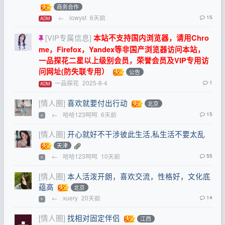
商务合作
←
lowyst
6天前
15
ADM
[VIP专属信息]
本站不支持国内浏览器，请用Chro
me，Firefox，Yandex等非国产浏览器访问本站，
一品探花二星以上级别会员，荣誉会员及VIP专用访
问网址(防失联专用）
公告
一品探花
2025-8-4
1
ADM
[情人圈]
喜欢就要付出行动
北京
←
哈哈123呵呵
6天前
15
⭐
[情人圈]
开心就好不干涉彼此生活,私生活不要太乱
天津
←
哈哈123呵呵
10天前
55
⭐
[情人圈]
本人活泼开朗，喜欢交流，性格好，文化底
蕴高
北京
←
xuery
20天前
14
⭐
[情人圈]
找相对固定伴侣
江西