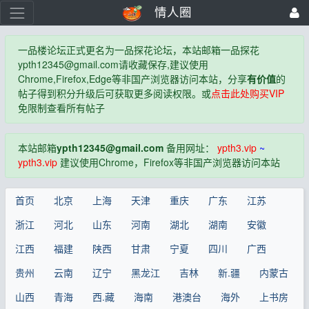
情人圈
一品楼论坛正式更名为一品探花论坛，本站邮箱一品探花
ypth12345@gmail.com
请收藏保存,建议使用
Chrome,Firefox,Edge等非国产浏览器访问本站，分享
有价值
的
帖子得到积分升级后可获取更多阅读权限。或
点击此处购买VIP
免限制查看所有帖子
本站邮箱
ypth12345@gmail.com
备用网址：
ypth3.vip
~
ypth3.vip
建议使用Chrome，Firefox等非国产浏览器访问本站
首页
北京
上海
天津
重庆
广东
江苏
浙江
河北
山东
河南
湖北
湖南
安徽
江西
福建
陕西
甘肃
宁夏
四川
广西
贵州
云南
辽宁
黑龙江
吉林
新.疆
内蒙古
山西
青海
西.藏
海南
港澳台
海外
上书房