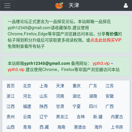
天津
一品楼论坛正式更名为一品探花论坛，本站邮箱一品探花
ypth12345@gmail.com
请收藏保存,建议使用
Chrome,Firefox,Edge等非国产浏览器访问本站，分享
有价值
的
帖子得到积分升级后可获取更多阅读权限。或
点击此处购买VIP
免限制查看所有帖子
本站邮箱
ypth12345@gmail.com
备用网址：
ypth3.vip
~
ypth3.vip
建议使用Chrome，Firefox等非国产浏览器访问本站
首页
北京
上海
天津
重庆
广东
江苏
浙江
河北
山东
河南
湖北
湖南
安徽
江西
福建
陕西
甘肃
宁夏
四川
广西
贵州
云南
辽宁
黑龙江
吉林
新.疆
内蒙古
山西
青海
西.藏
海南
港澳台
海外
上书房