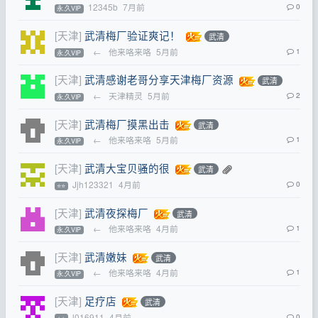
12345b
7月前
0
永.久VIP
[天津]
武清梅厂验证爽记！
武清
←
他来咯来咯
5月前
1
永.久VIP
[天津]
武清感谢老哥分享天津梅厂资源
武清
←
天津精灵
5月前
2
永.久VIP
[天津]
武清梅厂摸黑出击
武清
←
他来咯来咯
5月前
1
永.久VIP
[天津]
武清大宝贝骚的很
武清
Jjh123321
4月前
0
⭐⭐
[天津]
武清夜探梅厂
武清
←
他来咯来咯
4月前
1
永.久VIP
[天津]
武清嫩妹
武清
←
他来咯来咯
4月前
1
永.久VIP
[天津]
足疗店
武清
l016911
4月前
0