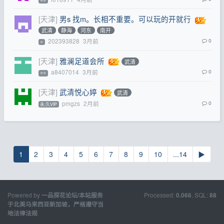
⭐⭐
[天津]
男s 找m。长相不重要。可以玩的开就行
武清
静海
河东
南开
202393828
3月前
0
⭐
[天津]
雅澜足道会所
武清
a8407014
3月前
0
⭐⭐
[天津]
武清悦心婷
武清
pmgzs
2月前
0
永.久VIP
1
2
3
4
5
6
7
8
9
10
...14
▶
Powered by
Processed:
, SQL:
一品探花论坛/本站服务
0.066
88
于北美马来西亚新加坡，严格遵守当
地法律法规