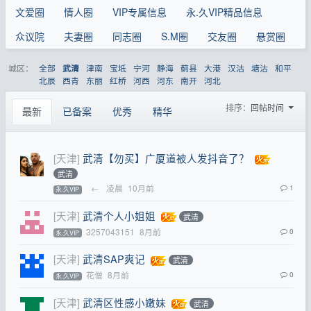
文爱圈
情人圈
VIP专属信息
永.久VIP精品信息
众议院
夫妻圈
同志圈
S.M圈
交友圈
悬赏圈
城区：
全部
津南
宝坻
宁河
静海
蓟县
大港
汉沽
塘沽
和平
武清
北辰
西青
东丽
红桥
河西
河东
南开
河北
排序：
回帖时间
最新
已备案
优秀
精华
[天津]
武清【勿买】广厦道被人发抖音了？
武清
←
凌晨
10月前
1
永.久VIP
[天津]
武清个人小姐姐
武清
3257043151
8月前
0
永.久VIP
[天津]
武清SAP爽记
武清
花僧
8月前
0
永.久VIP
[天津]
武清区性感小嫩妹
武清