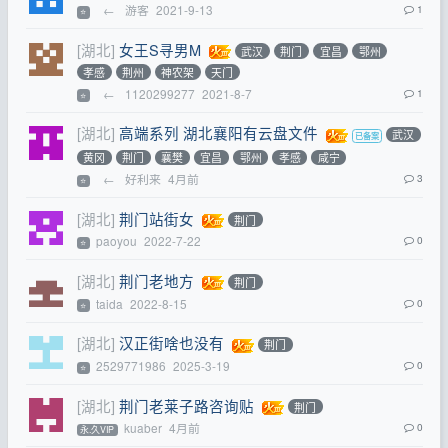
←
游客
2021-9-13
1
⭐
[湖北]
女王S寻男M
武汉
荆门
宜昌
鄂州
孝感
荆州
神农架
天门
←
1120299277
2021-8-7
1
⭐
[湖北]
高端系列 湖北襄阳有云盘文件
武汉
黄冈
荆门
襄樊
宜昌
鄂州
孝感
咸宁
←
好利来
4月前
3
⭐
[湖北]
荆门站街女
荆门
paoyou
2022-7-22
0
⭐
[湖北]
荆门老地方
荆门
taida
2022-8-15
0
⭐
[湖北]
汉正街啥也没有
荆门
2529771986
2025-3-19
0
⭐
[湖北]
荆门老莱子路咨询贴
荆门
kuaber
4月前
0
永.久VIP