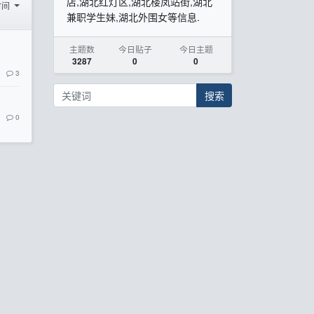
店,湖北红灯区,湖北楼凤站街,湖北
时间
兼职学生妹,湖北外围女等信息.
主题数
今日贴子
今日主题
3287
0
0
3
搜索
0