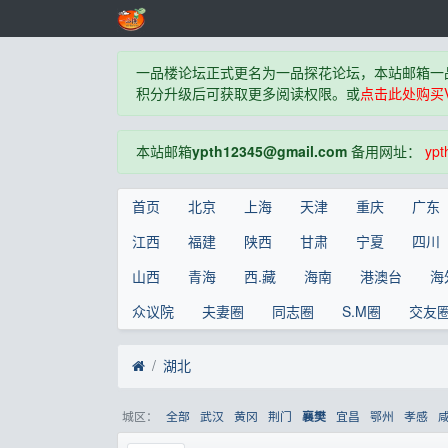
一品楼论坛正式更名为一品探花论坛，本站邮箱一
积分升级后可获取更多阅读权限。或
点击此处购买V
本站邮箱
ypth12345@gmail.com
备用网址：
ypt
首页
北京
上海
天津
重庆
广东
江西
福建
陕西
甘肃
宁夏
四川
山西
青海
西.藏
海南
港澳台
海
众议院
夫妻圈
同志圈
S.M圈
交友
湖北
城区：
全部
武汉
黄冈
荆门
宜昌
鄂州
孝感
襄樊