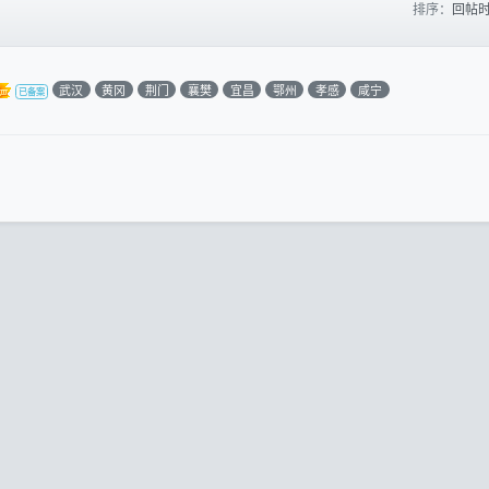
排序：
回帖
武汉
黄冈
荆门
襄樊
宜昌
鄂州
孝感
咸宁