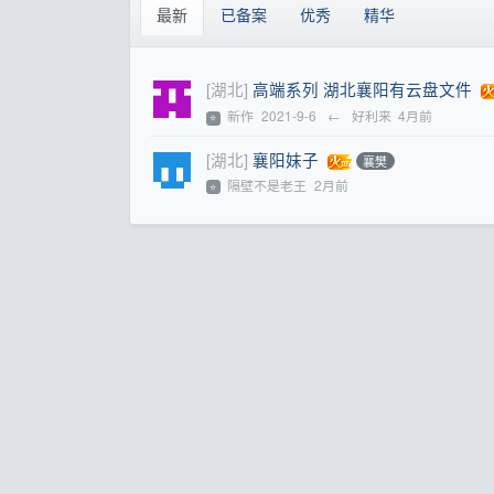
最新
已备案
优秀
精华
[湖北]
高端系列 湖北襄阳有云盘文件
新作
2021-9-6
←
好利来
4月前
⭐
[湖北]
襄阳妹子
襄樊
隔壁不是老王
2月前
⭐