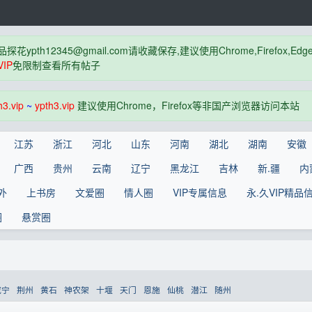
品探花
ypth12345@gmail.com
请收藏保存,建议使用Chrome,Firefox
IP
免限制查看所有帖子
h3.vip
~
ypth3.vip
建议使用Chrome，Firefox等非国产浏览器访问本站
江苏
浙江
河北
山东
河南
湖北
湖南
安徽
广西
贵州
云南
辽宁
黑龙江
吉林
新.疆
内
外
上书房
文爱圈
情人圈
VIP专属信息
永.久VIP精品
圈
悬赏圈
咸宁
荆州
黄石
神农架
十堰
天门
恩施
仙桃
潜江
随州