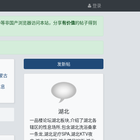
登录
,Edge等非国产浏览器访问本站，分享
有价值
的帖子得到
发新帖
蒙古
信息
湖北
一品楼论坛湖北板块,介绍了湖北各
辖区的性息场所,包含湖北洗浴桑拿
一条龙,湖北足疗SPA,湖北KTV夜